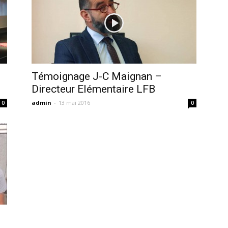
Témoignage J-C Maignan –
Directeur Elémentaire LFB
admin
-
13 mai 2016
0
0