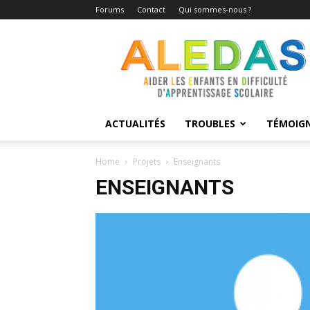
Forums
Contact
Qui sommes-nous ?
Aledas
ACTUALITÉS
TROUBLES
TÉMOIG
Home
Projets
Enseignants
ENSEIGNANTS