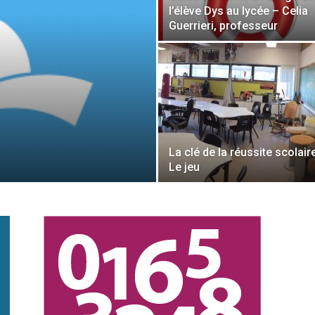
l’élève Dys au lycée – Celia
Guerrieri, professeur
La clé de la réussite scolair
Le jeu