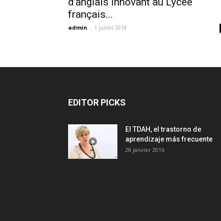
d’anglais innovant au Lycée
français...
admin
-
1 juillet 2018
EDITOR PICKS
El TDAH, el trastorno de
aprendizaje más frecuente
28 janvier 2016