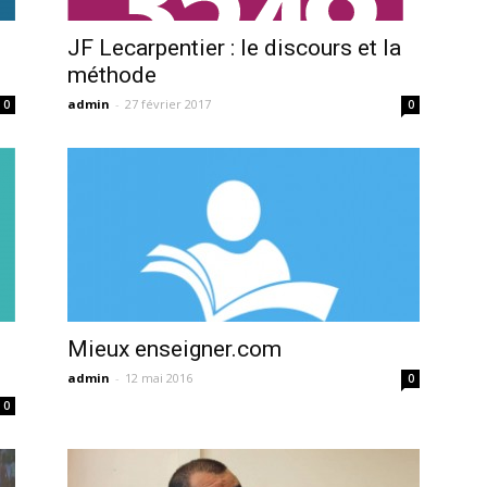
JF Lecarpentier : le discours et la
méthode
admin
-
27 février 2017
0
0
Mieux enseigner.com
admin
-
12 mai 2016
0
0