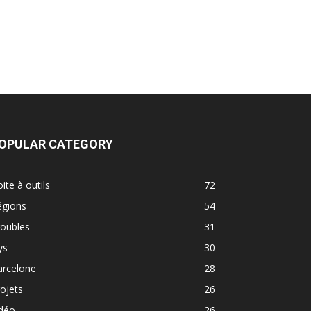
OPULAR CATEGORY
ite à outils
72
égions
54
roubles
31
ys
30
arcelone
28
ojets
26
idéo
26