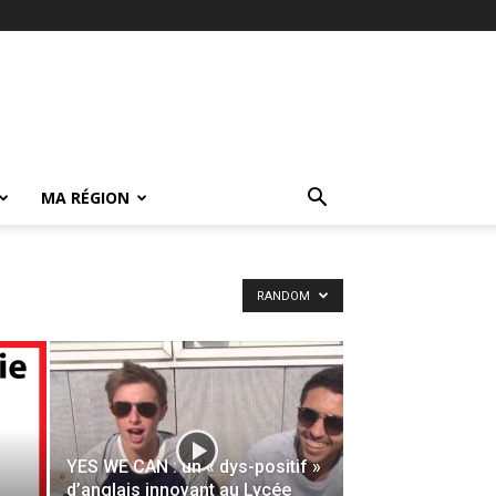
MA RÉGION
RANDOM
YES WE CAN : un « dys-positif »
d’anglais innovant au Lycée