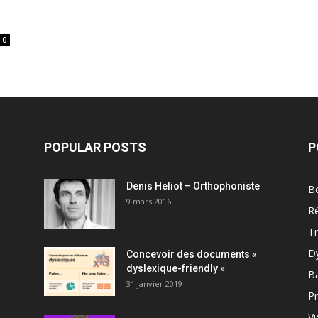
0
POPULAR POSTS
P
Denis Heliot – Orthophoniste
Bo
9 mars 2016
R
T
D
Concevoir des documents «
dyslexique-friendly »
B
31 janvier 2019
Pr
V