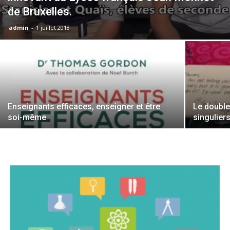
de Bruxelles.
admin
-
1 juillet 2018
Enseignants efficaces, enseigner et être
Le double
soi-même
singulier