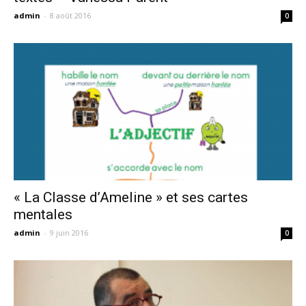
admin
-
8 août 2016
0
« La Classe d’Ameline » et ses cartes
mentales
admin
-
9 juin 2016
0