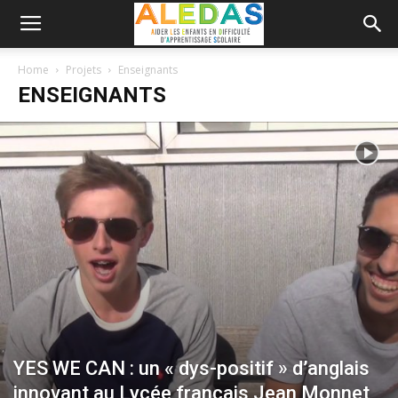
Home
Projets
Enseignants
ENSEIGNANTS
YES WE CAN : un « dys-positif » d’anglais
innovant au Lycée français Jean Monnet