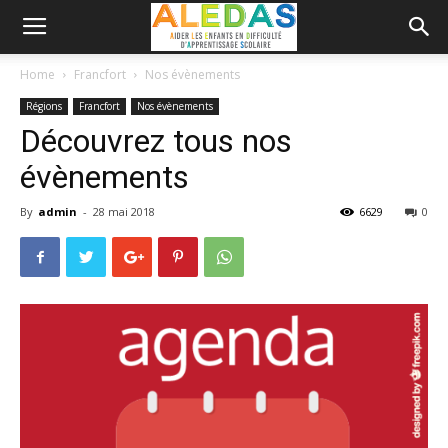
Home
Francfort
Nos évènements
Régions
Francfort
Nos évènements
Découvrez tous nos
évènements
By
admin
-
28 mai 2018
6629
0