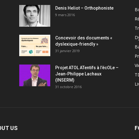
Denis Heliot – Orthophoniste
Bo
9 mars 2016
R
T
D
Concevoir des documents «
dyslexique-friendly »
B
31 janvier 2019
Pr
V
Projet ATOL ATentifs à l’écOLe –
Jean-Philippe Lachaux
T
(INSERM)
Li
31 octobre 2016
OUT US
F