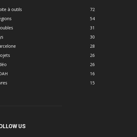
ite à outils
72
égions
54
roubles
31
ys
30
arcelone
28
ojets
26
idéo
26
DAH
16
vres
15
OLLOW US