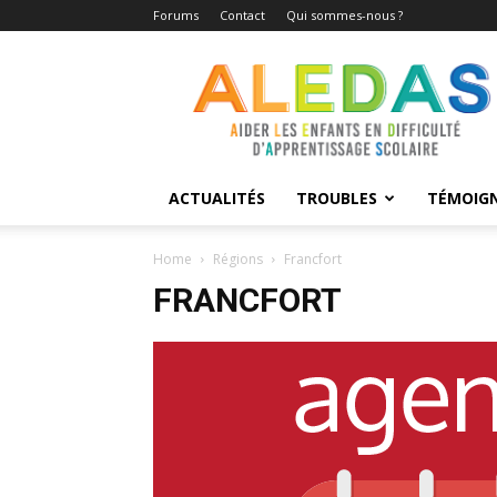
Forums
Contact
Qui sommes-nous ?
Aledas
ACTUALITÉS
TROUBLES
TÉMOIG
Home
Régions
Francfort
FRANCFORT