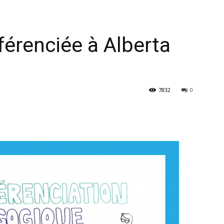
férenciée à Alberta
7832
0