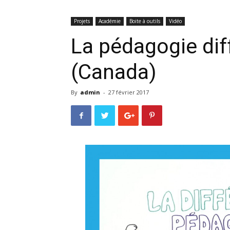
Projets
Académie
Boite à outils
Vidéo
La pédagogie dif
(Canada)
By
admin
-
27 février 2017