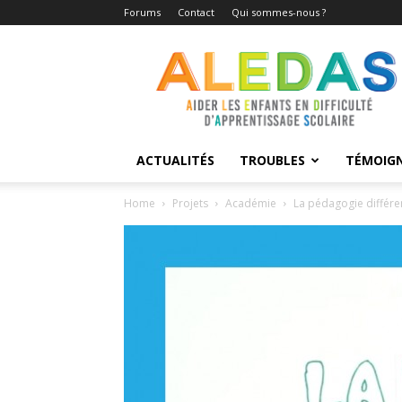
Forums
Contact
Qui sommes-nous ?
Aledas
ACTUALITÉS
TROUBLES
TÉMOIG
Home
Projets
Académie
La pédagogie différe