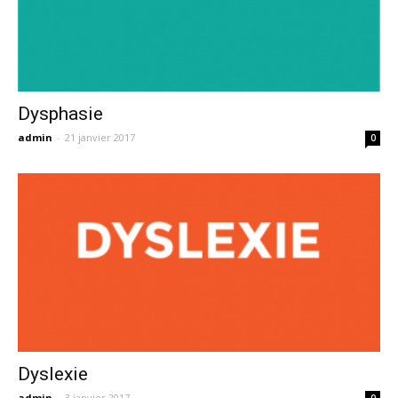
Dysphasie
admin
-
21 janvier 2017
0
Dyslexie
admin
-
3 janvier 2017