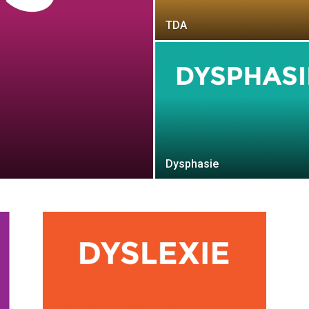
TDA
Dysphasie