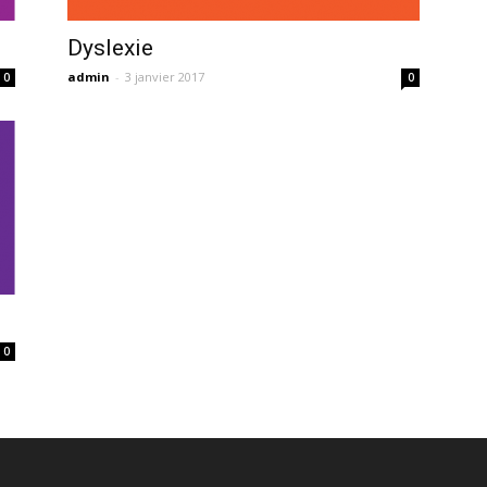
Dyslexie
admin
-
3 janvier 2017
0
0
0