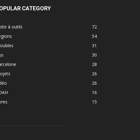
OPULAR CATEGORY
ite à outils
72
égions
54
roubles
31
ys
30
arcelone
28
ojets
26
idéo
26
DAH
16
vres
15