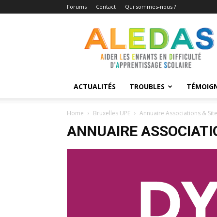
Forums
Contact
Qui sommes-nous ?
Aledas
ACTUALITÉS
TROUBLES
TÉMOIG
Home
Bruxelles UPE
Annuaire Associations & Sit
ANNUAIRE ASSOCIATI