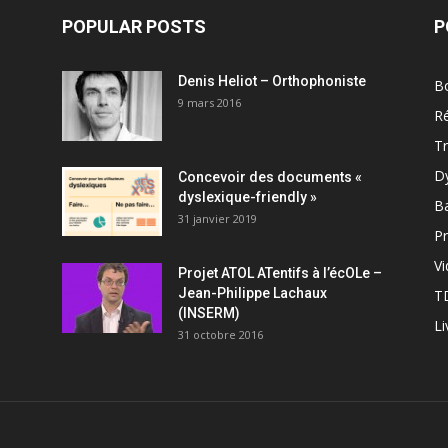
POPULAR POSTS
P
Denis Heliot – Orthophoniste
Bo
9 mars 2016
R
T
D
Concevoir des documents «
dyslexique-friendly »
B
31 janvier 2019
Pr
V
Projet ATOL ATentifs à l’écOLe –
Jean-Philippe Lachaux
T
(INSERM)
Li
31 octobre 2016