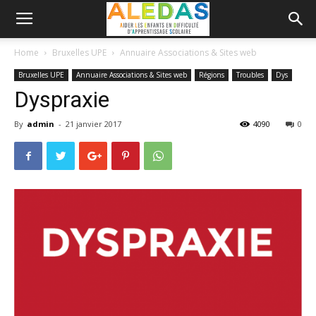
Home
Bruxelles UPE
Annuaire Associations & Sites web
Bruxelles UPE
Annuaire Associations & Sites web
Régions
Troubles
Dys
Dyspraxie
By
admin
-
21 janvier 2017
4090
0