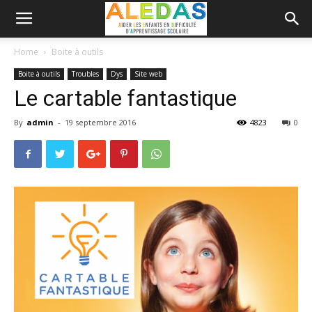
Home
Boite à outils
Boite à outils
Troubles
Dys
Site web
Le cartable fantastique
By
admin
-
19 septembre 2016
4823
0