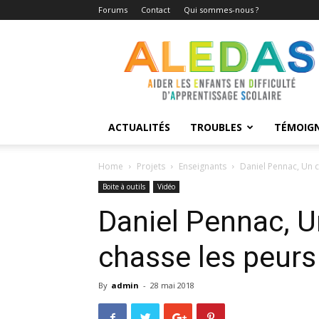
Forums
Contact
Qui sommes-nous ?
Aledas
ACTUALITÉS
TROUBLES
TÉMOIG
Home
Projets
Enseignants
Daniel Pennac, Un c
Boite à outils
Vidéo
Daniel Pennac, U
chasse les peurs
By
admin
-
28 mai 2018