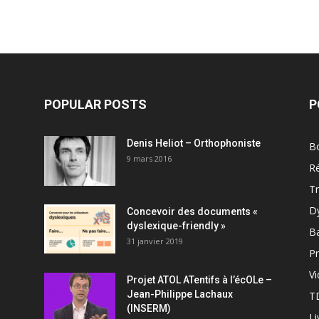
POPULAR POSTS
P
Denis Heliot – Orthophoniste
Bo
9 mars 2016
R
T
D
Concevoir des documents «
dyslexique-friendly »
B
31 janvier 2019
Pr
V
Projet ATOL ATentifs à l’écOLe –
Jean-Philippe Lachaux
T
(INSERM)
Li