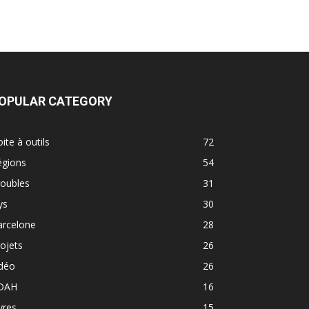
OPULAR CATEGORY
ite à outils
72
égions
54
roubles
31
ys
30
arcelone
28
ojets
26
idéo
26
DAH
16
vres
15