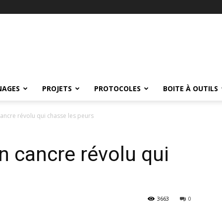
NAGES
PROJETS
PROTOCOLES
BOITE À OUTILS
ancre révolu qui chasse les peurs
n cancre révolu qui
3663
0