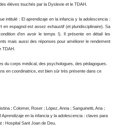
des élèves touchés par la Dyslexie et le TDAH.
e intitulé : El aprendizaje en la infancia y la adolescencia :
t en espagnol est assez exhaustif (et pluridisciplinaire). Sa
ondition d’en avoir le temps !). Il présente en détail les
tements mais aussi des réponses pour améliorer le rendement
 le TDAH.
res du corps médical, des psychologues, des pédagogues.
s en coordinatrice, est bien sûr très présente dans ce
stina ; Colomer, Roser ; López, Anna ; Sanguinetti, Ana ;
l Aprendizaje en la infancia y la adolescencia : claves para
at : Hospital Sant Joan de Deu.