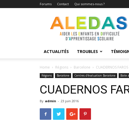
Forums
Contact
Qui sommes-nous ?
Aledas
ACTUALITÉS
TROUBLES
TÉMOIG
Home
Régions
Barcelone
CUADERNOS FAROS
Régions
Barcelone
Centres d'évaluation Barcelone
Boite à
CUADERNOS FA
By
admin
-
23 juin 2016