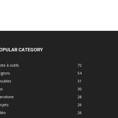
OPULAR CATEGORY
ite à outils
72
égions
54
roubles
31
ys
30
arcelone
28
ojets
26
idéo
26