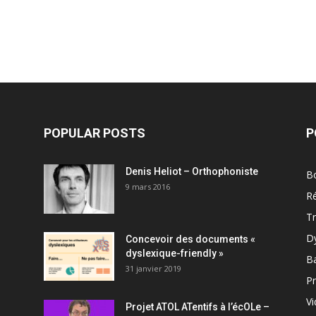
POPULAR POSTS
P
Denis Heliot – Orthophoniste
Bo
9 mars 2016
R
T
D
Concevoir des documents «
dyslexique-friendly »
B
31 janvier 2019
Pr
V
Projet ATOL ATentifs à l’écOLe –