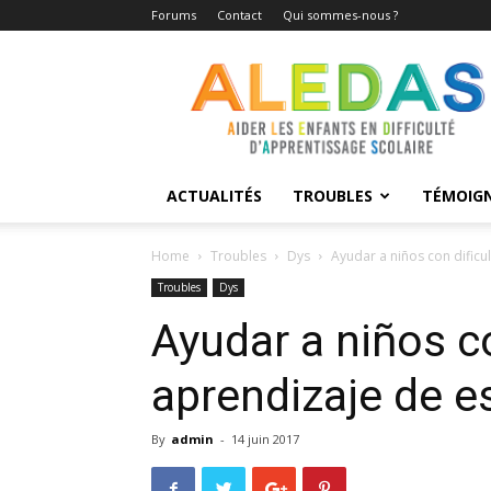
Forums
Contact
Qui sommes-nous ?
Aledas
ACTUALITÉS
TROUBLES
TÉMOIG
Home
Troubles
Dys
Ayudar a niños con dificu
Troubles
Dys
Ayudar a niños co
aprendizaje de es
By
admin
-
14 juin 2017