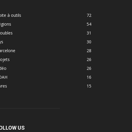
ite à outils
72
égions
54
roubles
31
ys
30
arcelone
28
ojets
26
idéo
26
DAH
16
vres
15
OLLOW US