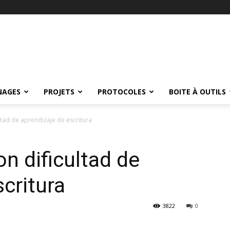
NAGES
PROJETS
PROTOCOLES
BOITE À OUTILS
ltad de aprendizaje de escritura
n dificultad de
critura
3822
0