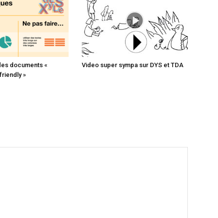
des documents «
Video super sympa sur DYS et TDA
riendly »