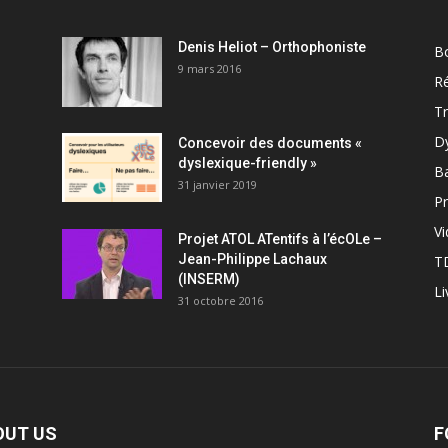
Denis Heliot – Orthophoniste
Bo
9 mars 2016
R
T
D
Concevoir des documents «
dyslexique-friendly »
B
31 janvier 2019
Pr
V
Projet ATOL ATentifs à l’écOLe –
Jean-Philippe Lachaux
T
(INSERM)
Li
31 octobre 2016
OUT US
F