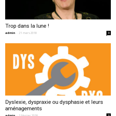
Trop dans la lune !
admin
-
21 mars 2018
0
Dyslexie, dyspraxie ou dysphasie et leurs
aménagements
admin
-
2 février 2018
0