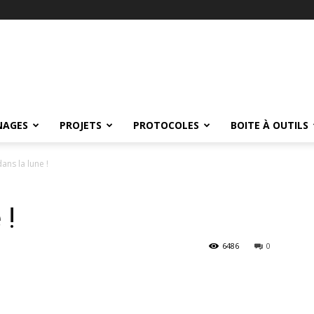
NAGES
PROJETS
PROTOCOLES
BOITE À OUTILS
ans la lune !
 !
6486
0