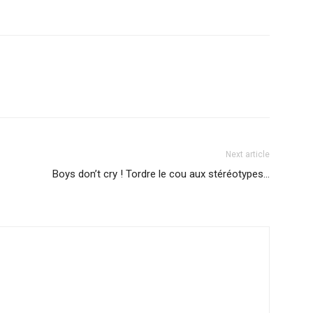
Next article
Boys don’t cry ! Tordre le cou aux stéréotypes…