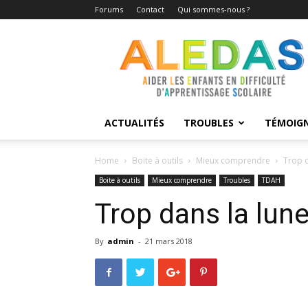
Forums
Contact
Qui sommes-nous ?
Aledas
ACTUALITÉS
TROUBLES
TÉMOIG
Home
Boite à outils
Mieux comprendre
Trop d
Boite à outils
Mieux comprendre
Troubles
TDAH
Trop dans la lune
By
admin
-
21 mars 2018