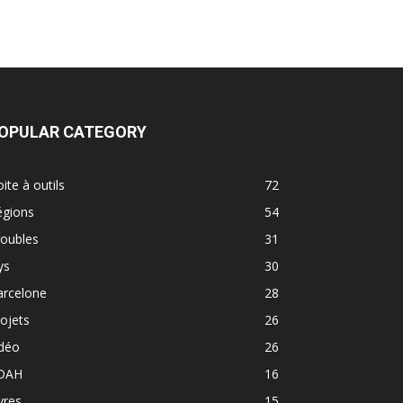
OPULAR CATEGORY
ite à outils
72
égions
54
roubles
31
ys
30
arcelone
28
ojets
26
idéo
26
DAH
16
vres
15