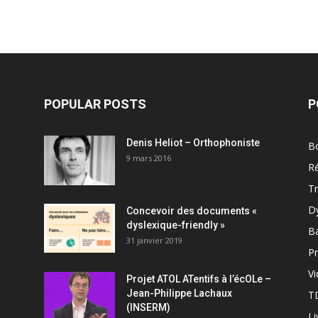
POPULAR POSTS
P
Denis Heliot – Orthophoniste
Bo
9 mars 2016
R
T
D
Concevoir des documents «
dyslexique-friendly »
B
31 janvier 2019
Pr
V
Projet ATOL ATentifs à l’écOLe –
Jean-Philippe Lachaux
T
(INSERM)
Li