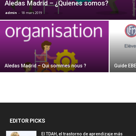
Aledas Madrid – ¿Quienes somos?
admin
-
18 mars 2019
Aledas Madrid – Qui sommes nous ?
Guide EB
EDITOR PICKS
El TDAH, el trastorno de aprendizaje más