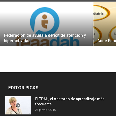
Federación de ayuda a déficit de atención y
hiperactividad
Anne Fund
EDITOR PICKS
El TDAH, el trastorno de aprendizaje más
frecuente
28 janvier 2016