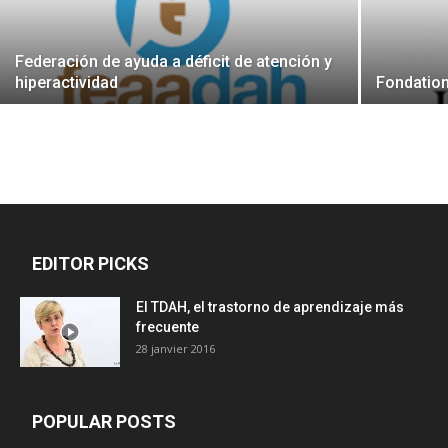
Federación de ayuda a déficit de atención y
hiperactividad
Fondatio
EDITOR PICKS
El TDAH, el trastorno de aprendizaje más
frecuente
28 janvier 2016
POPULAR POSTS