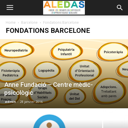
Home
Barcelone
Fondations Barcelone
FONDATIONS BARCELONE
Anne Fundació – Centre mèdic-
psicològic
admin
-
28 janvier 2016