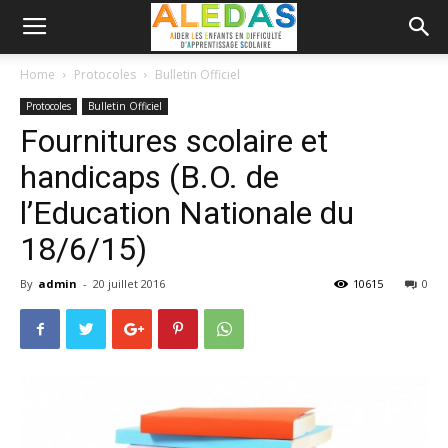
Home
Protocoles
Bulletin Officiel
Protocoles
Bulletin Officiel
Fournitures scolaire et
handicaps (B.O. de
l’Education Nationale du
18/6/15)
By
admin
-
20 juillet 2016
10615
0