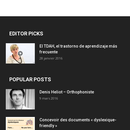
EDITOR PICKS
El TDAH, el trastorno de aprendizaje más
frecuente
28 janvier 2016
POPULAR POSTS
Denis Heliot – Orthophoniste
9 mars 2016
Concevoir des documents « dyslexique-
friendly »