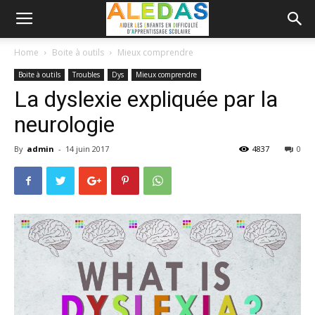
Home
Boite à outils
Mieux comprendre
Boite à outils
Troubles
Dys
Mieux comprendre
La dyslexie expliquée par la
neurologie
By
admin
-
14 juin 2017
4837
0