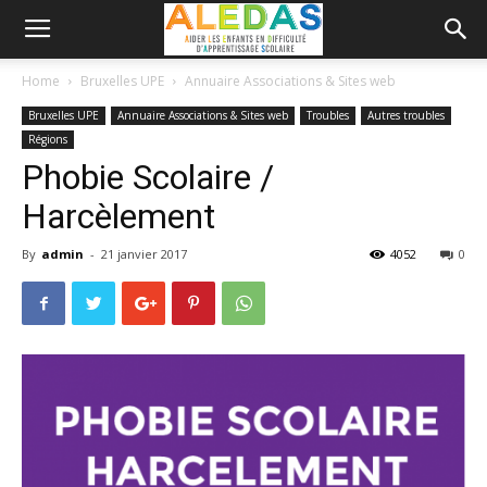
Home
Bruxelles UPE
Annuaire Associations & Sites web
Bruxelles UPE
Annuaire Associations & Sites web
Troubles
Autres troubles
Régions
Phobie Scolaire /
Harcèlement
By
admin
-
21 janvier 2017
4052
0