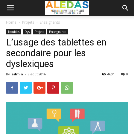
Home
Projets
Enseignants
Troubles
Dys
Projets
Enseignants
L’usage des tablettes en
secondaire pour les
dyslexiques
By
admin
-
8 août 2016
4601
0