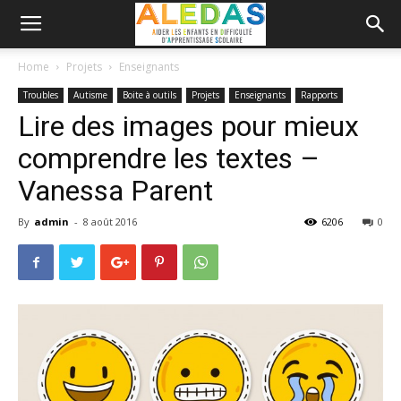
Home
Projets
Enseignants
Troubles
Autisme
Boite à outils
Projets
Enseignants
Rapports
Lire des images pour mieux
comprendre les textes –
Vanessa Parent
By
admin
-
8 août 2016
6206
0