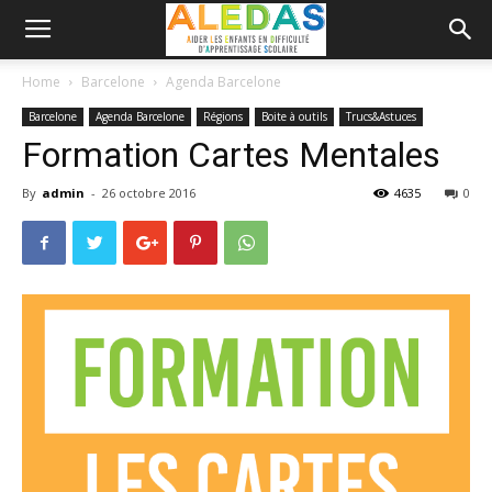
Home
Barcelone
Agenda Barcelone
Barcelone
Agenda Barcelone
Régions
Boite à outils
Trucs&Astuces
Formation Cartes Mentales
By
admin
-
26 octobre 2016
4635
0