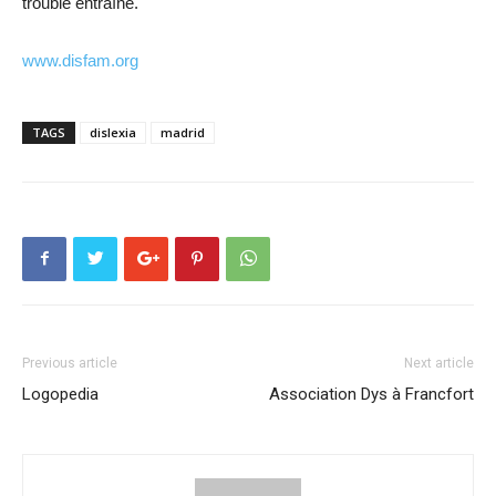
trouble entraîne.
www.disfam.org
TAGS
dislexia
madrid
Previous article
Next article
Logopedia
Association Dys à Francfort