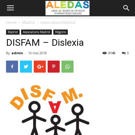
Home
Madrid
Associations Madrid
Madrid
Associations Madrid
Régions
DISFAM – Dislexia
By
admin
-
16 mai 2018
3148
0