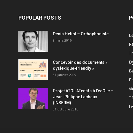
POPULAR POSTS
P
Denis Heliot – Orthophoniste
Bo
9 mars 2016
R
T
D
Concevoir des documents «
dyslexique-friendly »
B
31 janvier 2019
Pr
V
Projet ATOL ATentifs à l’écOLe –
Jean-Philippe Lachaux
T
(INSERM)
Li
31 octobre 2016