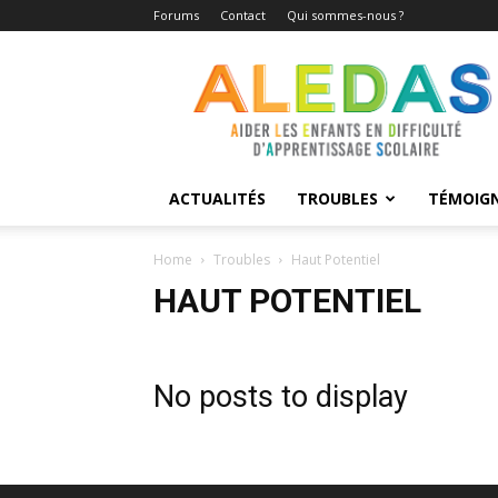
Forums
Contact
Qui sommes-nous ?
Aledas
ACTUALITÉS
TROUBLES
TÉMOIG
Home
Troubles
Haut Potentiel
HAUT POTENTIEL
No posts to display