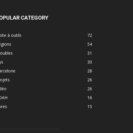
OPULAR CATEGORY
ite à outils
72
égions
54
roubles
31
ys
30
arcelone
28
ojets
26
idéo
26
DAH
16
vres
15