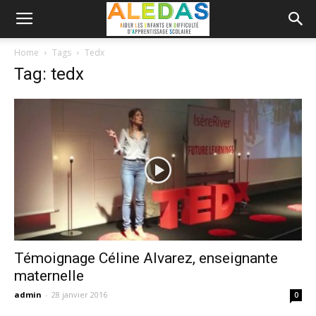
Home
Tags
Tedx
Tag: tedx
Témoignage Céline Alvarez, enseignante
maternelle
admin
-
28 janvier 2016
0