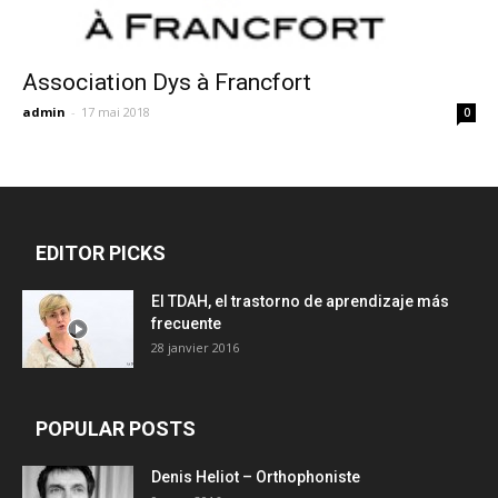
Association Dys à Francfort
admin
-
17 mai 2018
0
EDITOR PICKS
El TDAH, el trastorno de aprendizaje más
frecuente
28 janvier 2016
POPULAR POSTS
Denis Heliot – Orthophoniste