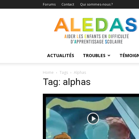
Forums
Contact
Qui sommes-nous ?
Aledas
ACTUALITÉS
TROUBLES
TÉMOIG
Home
Tags
Alphas
Tag: alphas