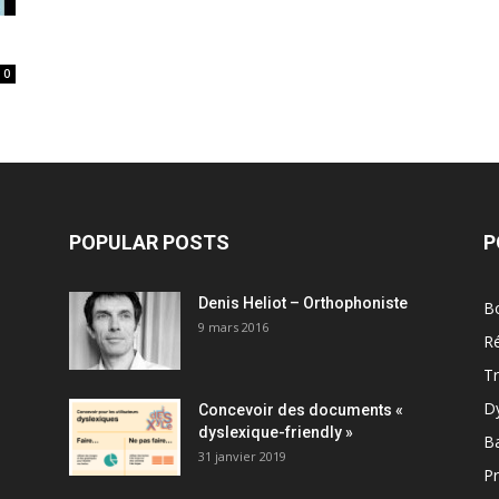
0
POPULAR POSTS
P
Denis Heliot – Orthophoniste
Bo
9 mars 2016
R
T
D
Concevoir des documents «
dyslexique-friendly »
B
31 janvier 2019
Pr