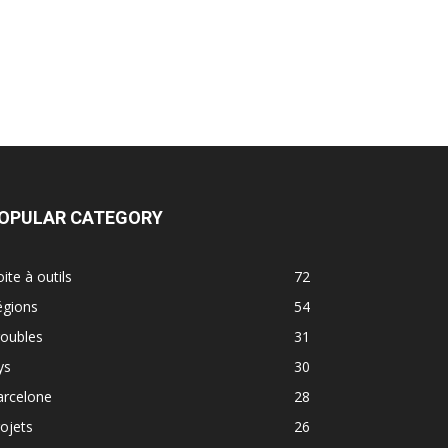
OPULAR CATEGORY
ite à outils
72
égions
54
roubles
31
ys
30
arcelone
28
ojets
26